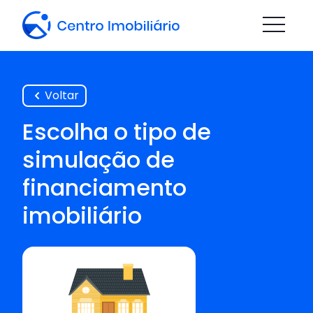
Voltar
Escolha o tipo de
simulação de
financiamento
imobiliário