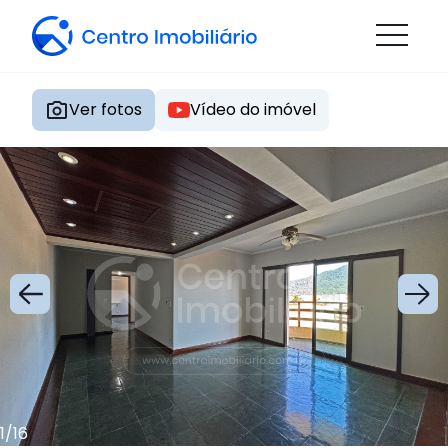
Ver fotos
Vídeo do imóvel
1
/
16