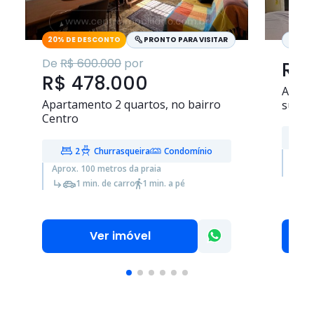
20% DE DESCONTO
PRONTO PARA VISITAR
PRO
De
R$ 600.000
por
R$ 
R$ 478.000
Apar
Apartamento
2 quartos
, no bairro
suíte
,
Centro
2
Churrasqueira
Condomínio
Aprox
Aprox. 100 metros da praia
1 min. de carro
1 min. a pé
Ver imóvel