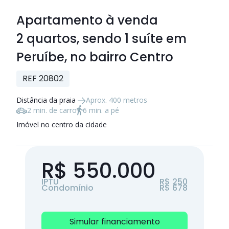
Apartamento à venda
2 quartos
, sendo
1 suíte
em
Peruíbe, no bairro Centro
REF 20802
Distância da praia
Aprox. 400 metros
2 min. de carro
6 min. a pé
Imóvel no centro da cidade
R$ 550.000
IPTU
R$ 250
Condomínio
R$ 678
Simular financiamento