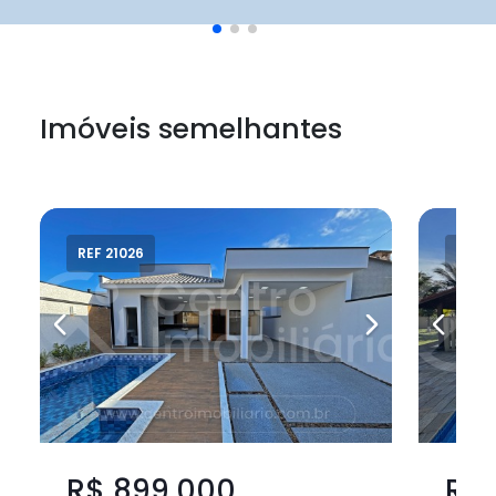
Imóveis semelhantes
REF 21026
REF 2
R$ 899.000
R$ 