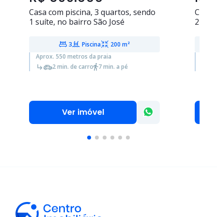
Casa com piscina,
3 quartos
, sendo
Casa 
1 suíte
, no bairro São José
2 suít
3
Piscina
200 m²
Aprox. 550 metros da praia
Aprox
2 min. de carro
7 min. a pé
Ver imóvel