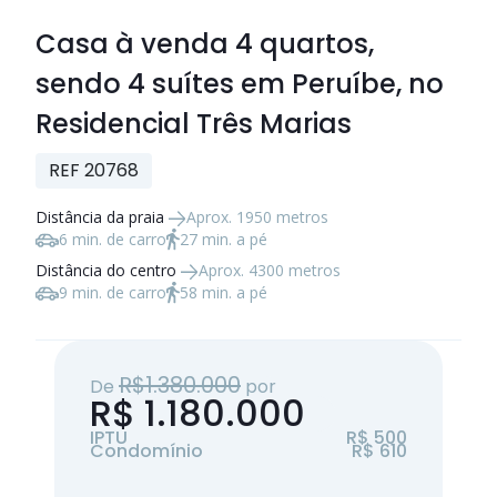
Casa à venda
4 quartos
,
sendo
4 suítes
em Peruíbe, no
Residencial Três Marias
REF 20768
Distância da praia
Aprox. 1950 metros
6 min. de carro
27 min. a pé
Distância do centro
Aprox. 4300 metros
9 min. de carro
58 min. a pé
R$1.380.000
De
por
R$ 1.180.000
IPTU
R$ 500
Condomínio
R$ 610