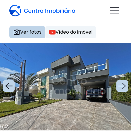
Ver fotos
Vídeo do imóvel
1
/
42