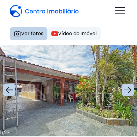
Ver fotos
Vídeo do imóvel
1
/
23