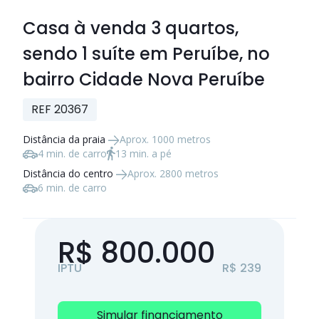
Casa à venda
3 quartos
,
sendo
1 suíte
em Peruíbe, no
bairro Cidade Nova Peruíbe
REF 20367
Distância da praia
Aprox. 1000 metros
4 min. de carro
13 min. a pé
Distância do centro
Aprox. 2800 metros
6 min. de carro
R$ 800.000
IPTU
R$ 239
Simular financiamento