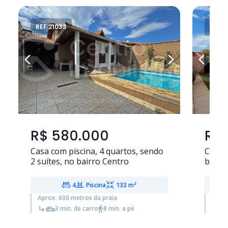
REF 21033
REF 2
R$ 580.000
R$ 
Casa com piscina,
4 quartos
, sendo
Casa
2 suítes
, no bairro Centro
bairr
4
Piscina
133 m²
Aprox. 600 metros da praia
Aprox
3 min. de carro
8 min. a pé