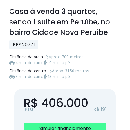
Casa à venda
3 quartos
,
sendo
1 suíte
em Peruíbe, no
bairro Cidade Nova Peruíbe
REF 20771
Distância da praia
Aprox. 700 metros
4 min. de carro
10 min. a pé
Distância do centro
Aprox. 3150 metros
8 min. de carro
43 min. a pé
R$ 406.000
IPTU
R$ 191
Simular financiamento