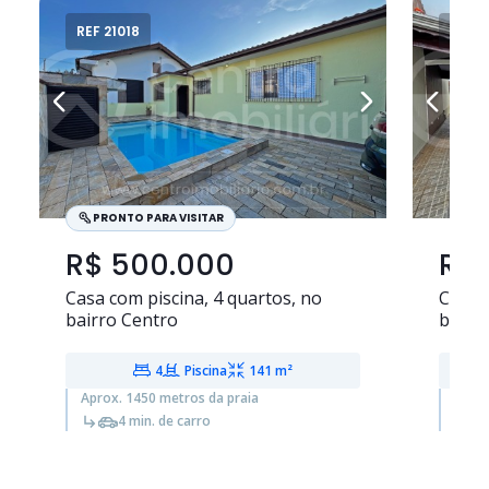
REF 21018
REF 2
PRONTO PARA VISITAR
R$ 500.000
R$
Casa com piscina,
4 quartos
, no
Casa
bairro Centro
bairr
4
Piscina
141 m²
Aprox. 1450 metros da praia
Aprox
4 min. de carro