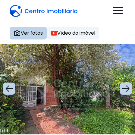
Ver fotos
Vídeo do imóvel
1
/
19