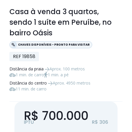
Casa à venda
3 quartos
,
sendo
1 suíte
em Peruíbe, no
bairro Oásis
CHAVES DISPONÍVEIS • PRONTO PARA VISITAR
REF 19858
Distância da praia
Aprox. 100 metros
1 min. de carro
1 min. a pé
Distância do centro
Aprox. 4950 metros
11 min. de carro
R$ 700.000
IPTU
R$ 306