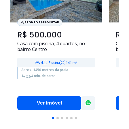
PRONTO PARA VISITAR
R$ 500.000
R$
Casa com piscina,
4 quartos
, no
Casa
bairro Centro
bairr
4
Piscina
141 m²
Aprox. 1450 metros da praia
Aprox
4 min. de carro
Ver imóvel