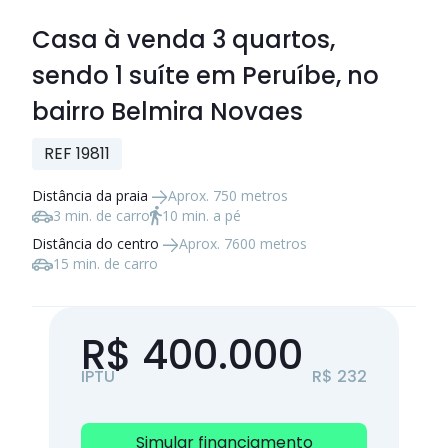
Casa à venda
3 quartos
,
sendo
1 suíte
em Peruíbe, no
bairro Belmira Novaes
REF 19811
Distância da praia
Aprox. 750 metros
3 min. de carro
10 min. a pé
Distância do centro
Aprox. 7600 metros
15 min. de carro
R$ 400.000
IPTU
R$ 232
Simular financiamento