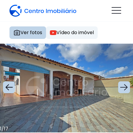
Ver fotos
Vídeo do imóvel
1
/
17