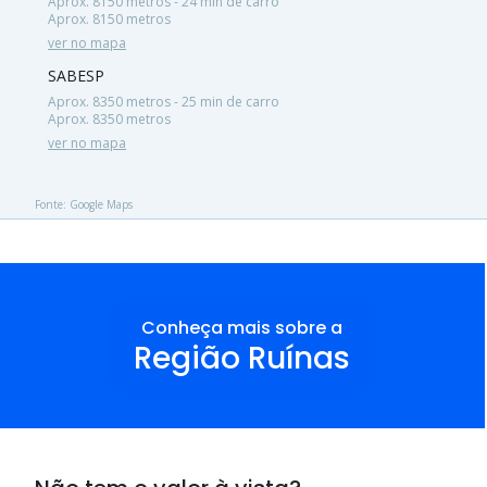
Aprox. 8150 metros - 24 min de carro
Aprox. 8150 metros
ver no mapa
SABESP
Aprox. 8350 metros - 25 min de carro
Aprox. 8350 metros
ver no mapa
Fonte: Google Maps
Conheça mais sobre a
Região Ruínas