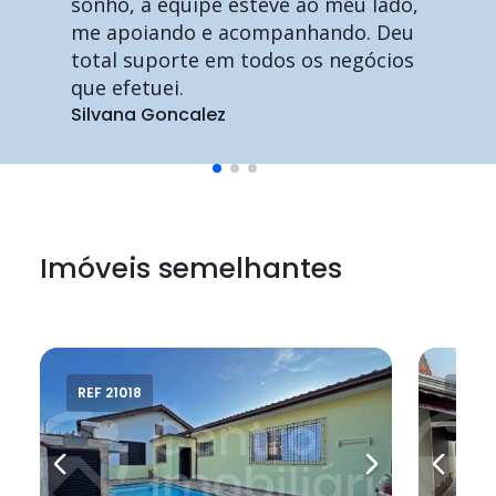
sonho, a equipe esteve ao meu lado,
me apoiando e acompanhando. Deu
total suporte em todos os negócios
que efetuei.
Silvana Goncalez
Imóveis semelhantes
REF 21018
REF 2