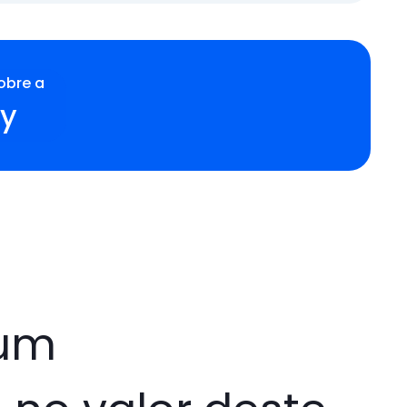
obre a
dy
 um