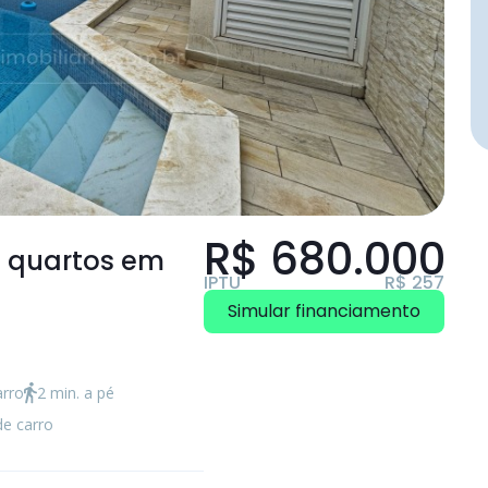
R$ 680.000
2 quartos
em
IPTU
R$ 257
Simular financiamento
arro
2 min. a pé
de carro