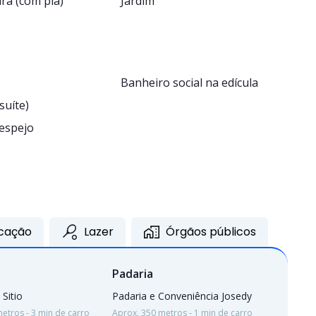
ra (com pia)
Jardim
Banheiro social na edícula
suíte)
espejo
cação
Lazer
Órgãos públicos
Padaria
 Sitio
Padaria e Conveniência Josedy
etros - 3 min de carro
Aprox. 350 metros - 1 min de carro