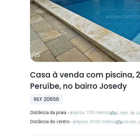
1
/
25
Casa à venda com piscina,
Peruíbe, no bairro Josedy
REF 20856
Distância da praia
Aprox. 150 metros
1 min. de c
Distância do centro
Aprox. 6100 metros
14 min. 