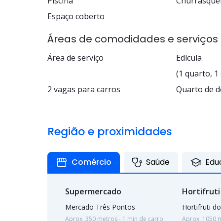
Piscina
Churrasquei
Espaço coberto
Áreas de comodidades e serviços
Área de serviço
Edícula
(1 quarto, 1 
2 vagas para carros
Quarto de d
Região e proximidades
Comércio
Saúde
Edu
Supermercado
Hortifruti
Mercado Três Pontos
Hortifruti do
Aprox. 350 metros - 1 min de carro
Aprox. 1050 m