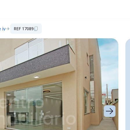
 iv
REF 17089