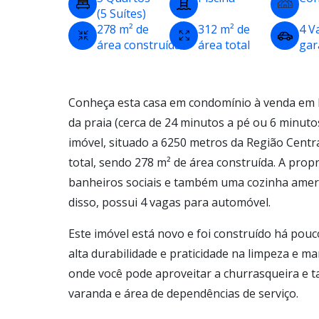
(5 Suítes)
278 m² de
312 m² de
4 V
área construída
área total
ga
Conheça esta casa em condomínio à venda em 
da praia (cerca de 24 minutos a pé ou 6 minutos
imóvel, situado a 6250 metros da Região Centra
total, sendo 278 m² de área construída. A prop
banheiros sociais e também uma cozinha amer
disso, possui 4 vagas para automóvel.
Este imóvel está novo e foi construído há pou
alta durabilidade e praticidade na limpeza e m
onde você pode aproveitar a churrasqueira e 
varanda e área de dependências de serviço.