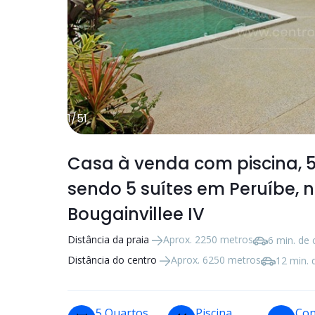
1
/
51
Casa à venda com piscina,
sendo
5 suítes
em Peruíbe, n
Bougainvillee IV
Distância da praia
Aprox. 2250 metros
6 min. de 
Distância do centro
Aprox. 6250 metros
12 min. 
5 Quartos
Piscina
Con