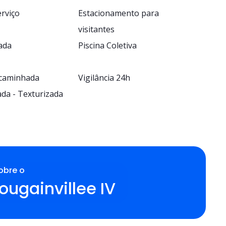
erviço
Estacionamento para
visitantes
ada
Piscina Coletiva
 caminhada
Vigilância 24h
ada - Texturizada
obre o
ougainvillee IV