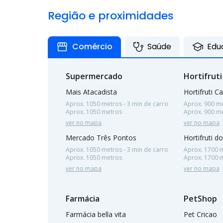
Região e proximidades
Comércio
Saúde
Edu
Supermercado
Hortifruti
Mais Atacadista
Hortifruti C
Aprox. 1050 metros - 3 min de carro
Aprox. 900 me
Aprox. 1050 metros
Aprox. 900 m
ver no mapa
ver no mapa
Mercado Três Pontos
Hortifruti do
Aprox. 1050 metros - 3 min de carro
Aprox. 1700 m
Aprox. 1050 metros
Aprox. 1700 
ver no mapa
ver no mapa
Farmácia
PetShop
Farmácia bella vita
Pet Cricao