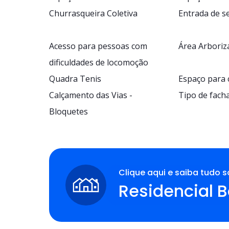
Churrasqueira Coletiva
Entrada de s
Acesso para pessoas com
Área Arboriz
dificuldades de locomoção
Quadra Tenis
Espaço para
Calçamento das Vias -
Tipo de fach
Bloquetes
Clique aqui e saiba tudo s
Residencial B