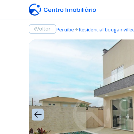
Voltar
Peruíbe
Residencial bougainvillee