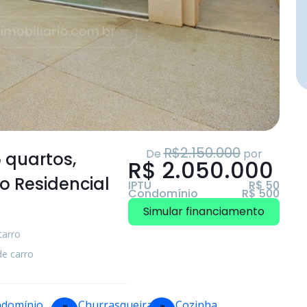
R$2.150.000
De
por
5 quartos
,
R$ 2.050.000
o Residencial
IPTU
R$ 50
Condomínio
R$ 500
Simular financiamento
carro
de carro
domínio
Churrasqueira
Cozinha