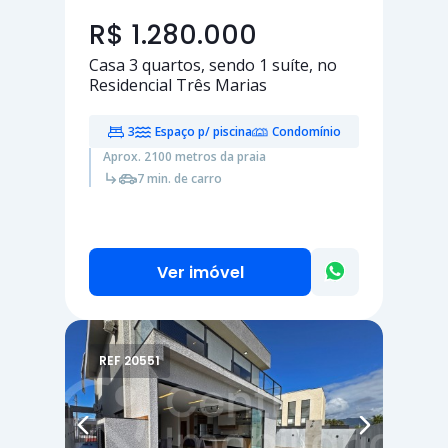
R$ 1.280.000
Casa
3 quartos
, sendo
1 suíte
, no
Residencial Três Marias
3
Espaço p/ piscina
Condomínio
Aprox. 2100 metros da praia
7 min. de carro
Ver imóvel
REF 20551