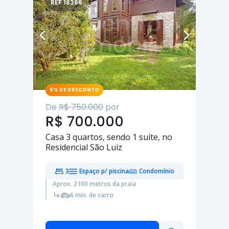
REF 16366
6% DE DESCONTO
De
R$ 750.000
por
R$ 700.000
Casa
3 quartos
, sendo
1 suíte
, no
Residencial São Luiz
3
Espaço p/ piscina
Condomínio
Aprox. 2100 metros da praia
6 min. de carro