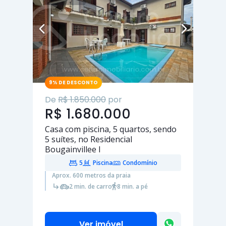
9% DE DESCONTO
De
R$ 1.850.000
por
R$ 1.680.000
Casa com piscina,
5 quartos
, sendo
5 suítes
, no Residencial
Bougainvillee I
5
Piscina
Condomínio
Aprox. 600 metros da praia
2 min. de carro
8 min. a pé
Ver imóvel