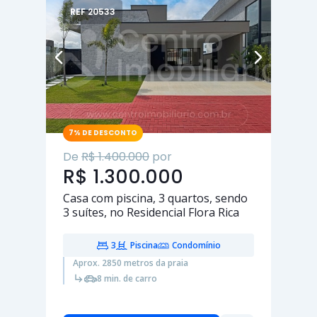
REF 20533
7% DE DESCONTO
De
R$ 1.400.000
por
R$ 1.300.000
Casa com piscina,
3 quartos
, sendo
3 suítes
, no Residencial Flora Rica
3
Piscina
Condomínio
Aprox. 2850 metros da praia
8 min. de carro