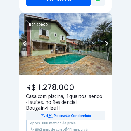
REF 20900
R$ 1.278.000
Casa com piscina,
4 quartos
, sendo
4 suítes
, no Residencial
Bougainvillee II
4
Piscina
Condomínio
Aprox. 800 metros da praia
2 min. de carro
11 min. a pé