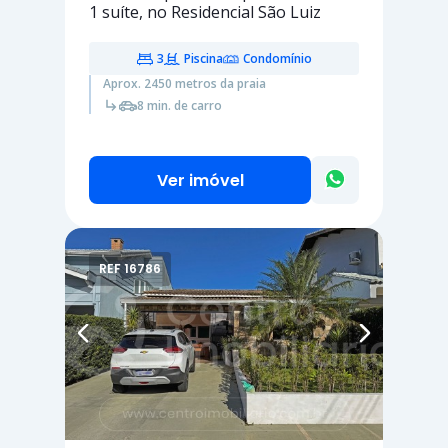
1 suíte
, no Residencial São Luiz
3
Piscina
Condomínio
Aprox. 2450 metros da praia
8 min. de carro
Ver imóvel
REF 16786