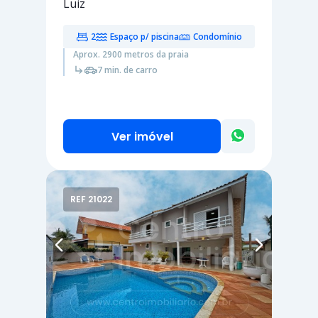
Luiz
2
Espaço p/ piscina
Condomínio
Aprox. 2900 metros da praia
7 min. de carro
Ver imóvel
REF 21022