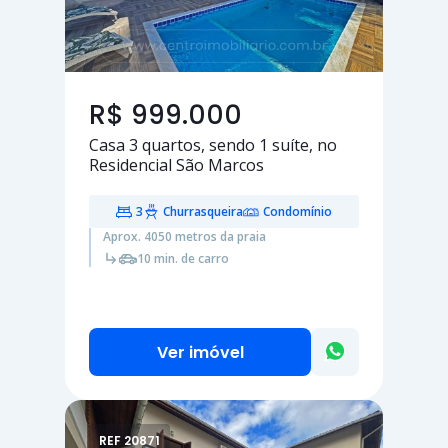
R$ 999.000
Casa
3 quartos
, sendo
1 suíte
, no
Residencial São Marcos
3
Churrasqueira
Condomínio
Aprox. 4050 metros da praia
10 min. de carro
Ver imóvel
REF 20871