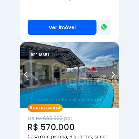
Ver imóvel
REF 18351
5% DE DESCONTO
De
R$ 600.000
por
R$ 570.000
Casa com piscina,
3 quartos
, sendo