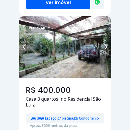
Ver imóvel
REF 7248
R$ 400.000
Casa
3 quartos
, no Residencial São
Luiz
3
Espaço p/ piscina
Condomínio
Aprox. 3550 metros da praia