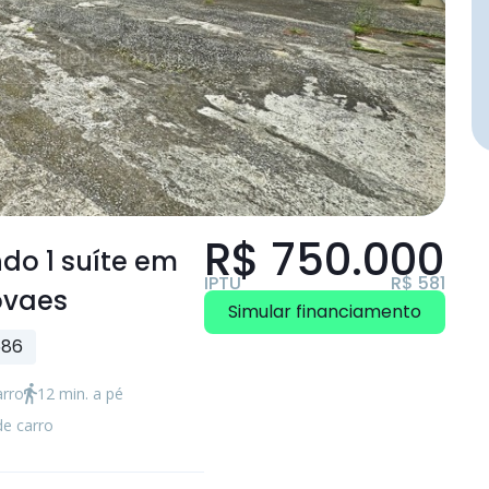
R$ 750.000
endo
1 suíte
em
IPTU
R$ 581
ovaes
Simular financiamento
586
arro
12 min. a pé
de carro