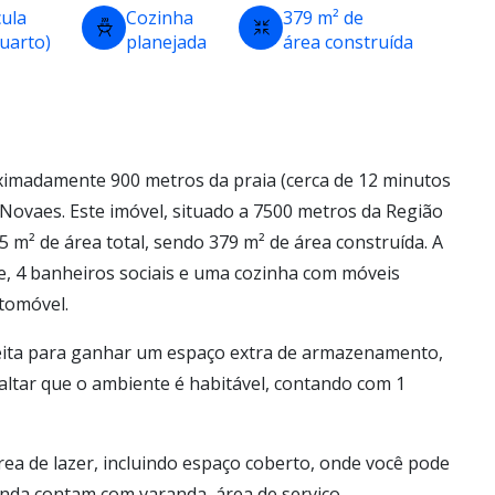
cula
Cozinha
379 m² de
quarto)
planejada
área construída
ximadamente 900 metros da praia (cerca de 12 minutos
 Novaes. Este imóvel, situado a 7500 metros da Região
5 m² de área total, sendo 379 m² de área construída. A
e, 4 banheiros sociais e uma cozinha com móveis
utomóvel.
eita para ganhar um espaço extra de armazenamento,
ssaltar que o ambiente é habitável, contando com 1
rea de lazer, incluindo espaço coberto, onde você pode
inda contam com varanda, área de serviço.