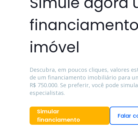
Simule agora
financiamento
imóvel
Descubra, em poucos cliques, valores es
de um financiamento imobiliário para um
R$ 750.000
. Se preferir, você pode simul
especialistas.
Simular
Falar c
financiamento