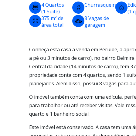
4 Quartos
Churrasqueira
Edí
(1 Suíte)
(1 
375 m² de
8 Vagas de
área total
garagem
Conheça esta casa à venda em Peruíbe, a apro
a pé ou 3 minutos de carro), no bairro Belmira
Central da cidade (14 minutos de carro), tem 37
propriedade conta com 4 quartos, sendo 1 suít
planejados. Além disso, possui 8 vagas para a
O imóvel também conta com uma edícula, perf
para trabalhar ou até receber visitas. Vale re
quarto e 1 banheiro social.
Este imóvel está conservado. A casa tem uma á
aproveitar a churrasqueira. As dependências a