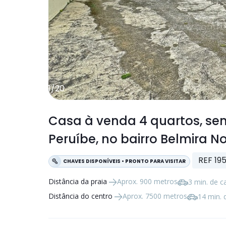
1
/
20
Casa à venda
4 quartos
, s
Peruíbe, no bairro Belmira N
REF 19
CHAVES DISPONÍVEIS • PRONTO PARA VISITAR
Distância da praia
Aprox. 900 metros
3 min. de c
Distância do centro
Aprox. 7500 metros
14 min. 