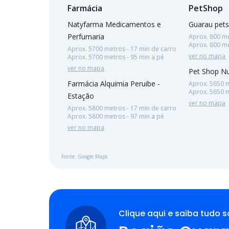
Farmácia
PetShop
Natyfarma Medicamentos e
Guarau pet
Perfumaria
Aprox. 800 me
Aprox. 800 me
Aprox. 5700 metros - 17 min de carro
ver no mapa
Aprox. 5700 metros - 95 min a pé
ver no mapa
Pet Shop Nu
Farmácia Alquimia Peruibe -
Aprox. 5650 m
Aprox. 5650 m
Estação
ver no mapa
Aprox. 5800 metros - 17 min de carro
Aprox. 5800 metros - 97 min a pé
ver no mapa
Fonte: Google Maps
Clique aqui e saiba tudo s