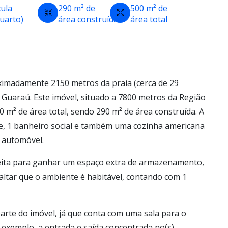
cula
290 m² de
500 m² de
quarto)
área construída
área total
ximadamente 2150 metros da praia (cerca de 29
 Guaraú. Este imóvel, situado a 7800 metros da Região
0 m² de área total, sendo 290 m² de área construída. A
te, 1 banheiro social e também uma cozinha americana
 automóvel.
eita para ganhar um espaço extra de armazenamento,
ssaltar que o ambiente é habitável, contando com 1
arte do imóvel, já que conta com uma sala para o
r exemplo, a entrada e saída concentrada no(s)