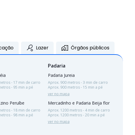
cação
Lazer
Órgãos públicos
Padaria
réia
Padaria Jureia
etros - 17 min de carro
Aprox. 900 metros - 3 min de carro
etros - 95 min a pé
Aprox. 900 metros - 15 min a pé
ver no mapa
zino Peruíbe
Mercadinho e Padaria Beija flor
etros - 18 min de carro
Aprox. 1200 metros - 4 min de carro
etros - 98 min a pé
Aprox. 1200 metros - 20 min a pé
ver no mapa