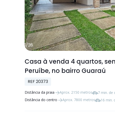
1
/
26
Casa à venda
4 quartos
, s
Peruíbe, no bairro Guaraú
REF 20373
Distância da praia
Aprox. 2150 metros
7 min. de 
Distância do centro
Aprox. 7800 metros
16 min. 