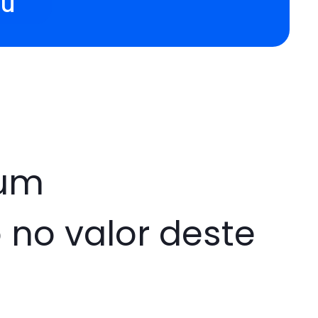
aú
 um
 no valor deste