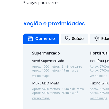
5 vagas para carros
Região e proximidades
Comércio
Saúde
Edu
Supermercado
Hortifruti
Vovó Supermercado
Hortifruti Ju
Aprox. 1000 metros - 3 min de carro
Aprox. 5700 m
Aprox. 1000 metros - 17 min a pé
Aprox. 5700 m
ver no mapa
ver no mapa
MERCADO M&M
Tuzino & Tu
Aprox. 5400 metros - 16 min de carro
Aprox. 5850 m
Aprox. 5400 metros - 90 min a pé
Aprox. 5850 m
ver no mapa
ver no mapa