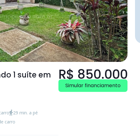
R$ 850.000
endo
1 suíte
em
Simular financiamento
carro
29 min. a pé
de carro