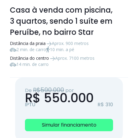
Casa à venda com piscina,
3 quartos
, sendo
1 suíte
em
Peruíbe, no bairro Star
Distância da praia
Aprox. 900 metros
2 min. de carro
10 min. a pé
Distância do centro
Aprox. 7100 metros
14 min. de carro
R$590.000
De
por
R$ 550.000
IPTU
R$ 310
Simular financiamento