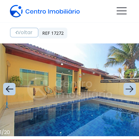
Voltar
REF 17272
1
/
20