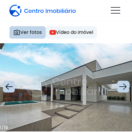
Ver fotos
Vídeo do imóvel
1
/
19