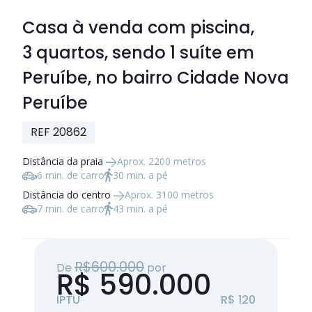
Casa à venda com piscina,
3 quartos
, sendo
1 suíte
em
Peruíbe, no bairro Cidade Nova
Peruíbe
REF 20862
Distância da praia
Aprox. 2200 metros
6 min. de carro
30 min. a pé
Distância do centro
Aprox. 3100 metros
7 min. de carro
43 min. a pé
R$600.000
De
por
R$ 590.000
IPTU
R$ 120