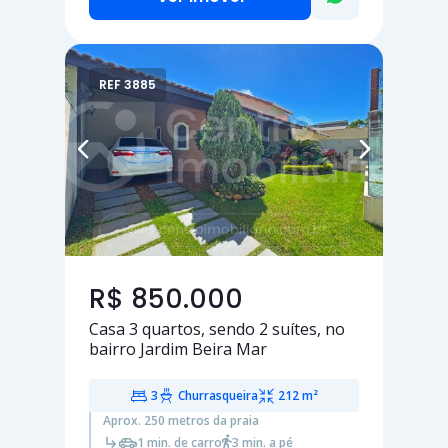
REF 3885
R$ 850.000
Casa
3 quartos
, sendo
2 suítes
, no
bairro Jardim Beira Mar
3
Churrasqueira
212 m²
Aprox. 250 metros da praia
1 min. de carro
3 min. a pé