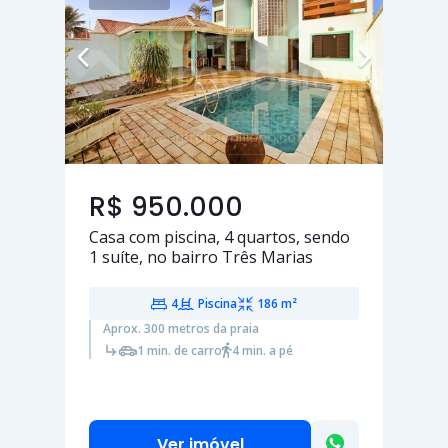
R$ 950.000
Casa com piscina,
4 quartos
, sendo
1 suíte
, no bairro Três Marias
4
Piscina
186 m²
Aprox. 300 metros da praia
1 min. de carro
4 min. a pé
Ver imóvel