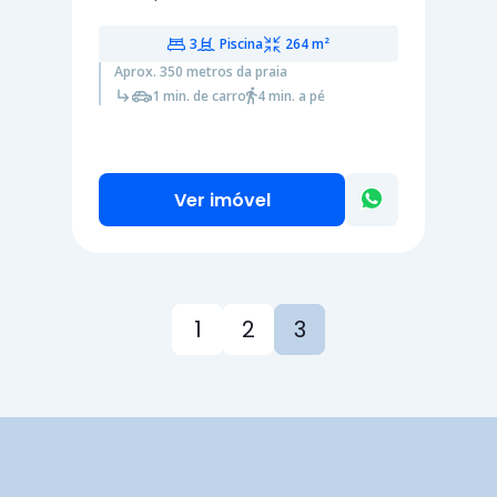
3
Piscina
264 m²
Aprox. 350 metros da praia
1 min. de carro
4 min. a pé
Ver imóvel
1
2
3