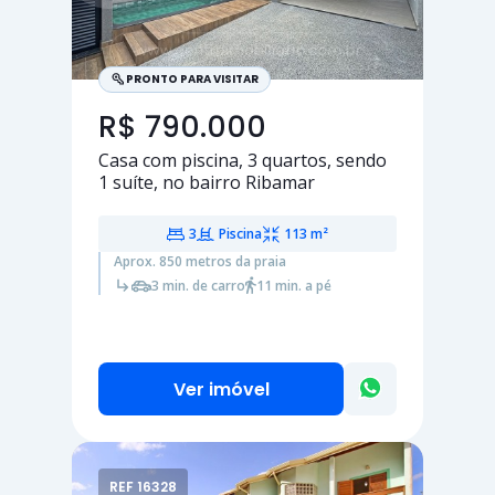
PRONTO PARA VISITAR
R$ 790.000
Casa com piscina,
3 quartos
, sendo
1 suíte
, no bairro Ribamar
3
Piscina
113 m²
Aprox. 850 metros da praia
3 min. de carro
11 min. a pé
Ver imóvel
REF 16328